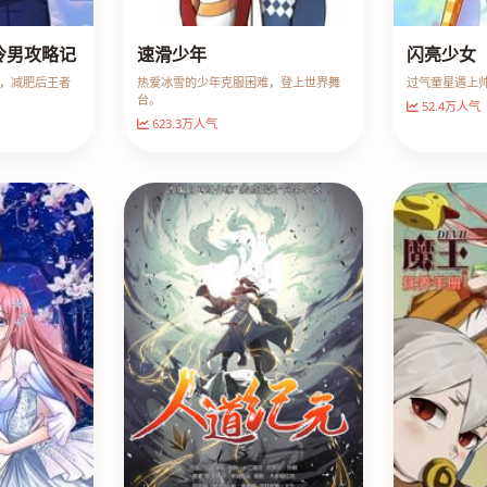
冷男攻略记
速滑少年
闪亮少女
，减肥后王者
热爱冰雪的少年克服困难，登上世界舞
过气童星遇上
台。
52.4万人气
623.3万人气