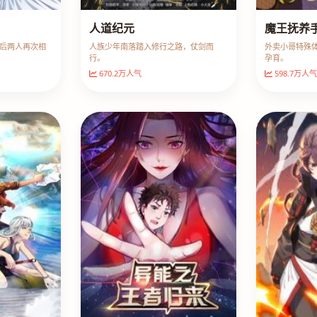
人道纪元
魔王抚养
后两人再次相
人族少年南落踏入修行之路，仗剑而
外卖小哥特殊
行。
孕育。
670.2万人气
598.7万人气