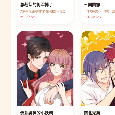
总裁您的将军掉了
三国囧志
大将军穿越到现代躺在陌生男人身边。
一样的历史不一样的三国
0.1亿人气
43.4万人气
佛系男神的小妖精
南北兄弟