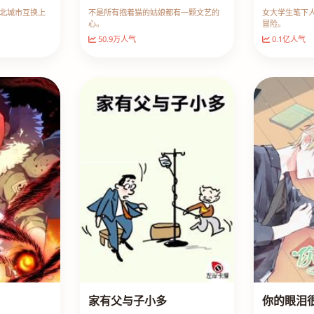
北城市互换上
不是所有抱着猫的姑娘都有一颗文艺的
女大学生笔下
心。
冒险。
50.9万人气
0.1亿人气
家有父与子小多
你的眼泪