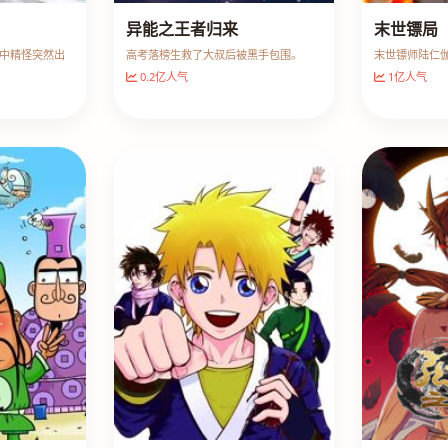
异能之王者归来
末世镖局
中精怪突然出
高考落榜生救了大叔后被黑手包围。
末世镖师陆仁
0.2亿人气
1亿人气