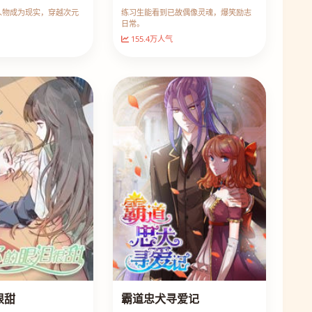
人物成为现实，穿越次元
练习生能看到已故偶像灵魂，爆笑励志
日常。
155.4万人气
很甜
霸道忠犬寻爱记