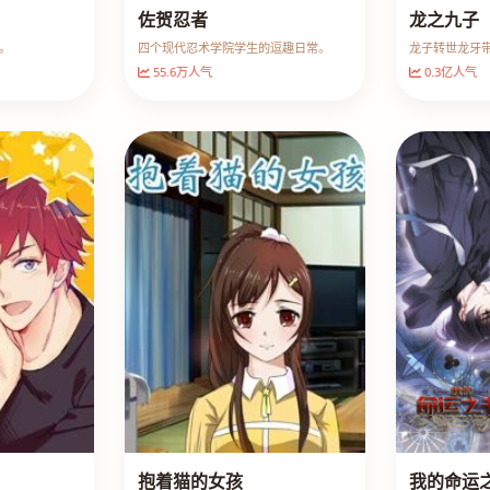
佐贺忍者
龙之九子
。
四个现代忍术学院学生的逗趣日常。
龙子转世龙牙
55.6万人气
0.3亿人气
抱着猫的女孩
我的命运