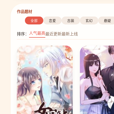
作品题材
全部
恋爱
古装
玄幻
悬疑
人气最高
排序：
最近更新
最新上线