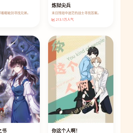
炼狱尖兵
带着睚眦剑寻找兄弟。
末日残垣中迷茫的战士寻找答案。
213.1万人气
之书
你这个人啊！