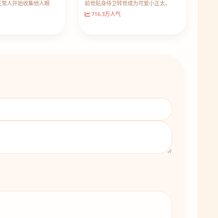
正常人开始收集他人眼
前世贴身侍卫转世成为可爱小正太。
716.3万人气