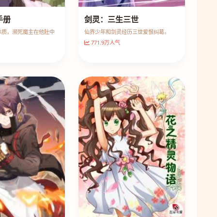
手册
剑灵：三生三世
体质，濒死魔主在他肚中
仙界少年和剑灵经历三世爱恨纠葛。
771.9万人气