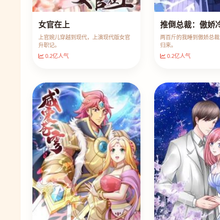
女官在上
推倒总裁：傲娇
上官婉儿穿越到现代，上演现代版女官
两百斤的我睡到傲娇总裁
升职记。
归来。
0.2亿人气
0.2亿人气