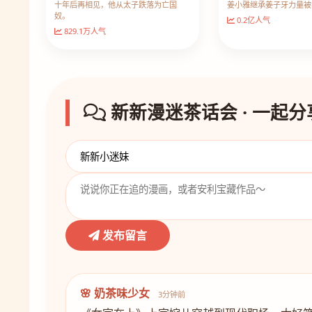
十年后再相见，他从太子跌落为亡国
姜小雅继承姜子牙力量被
奴。
0.2亿人气
829.1万人气
新新漫迷茶话会 · 一起
发布留言
🌸 奶茶味少女
3分钟前