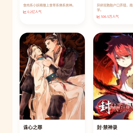
食肉系小妖精撞上食草系佛系男神。
异卵双胞胎户口弄错，南
学。
0.2亿人气
506.5万人气
诛心之罪
封·禁神录