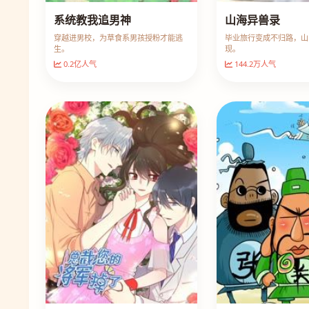
系统教我追男神
山海异兽录
穿越进男校，为草食系男孩授粉才能逃
毕业旅行变成不归路，山
生。
现。
0.2亿人气
144.2万人气