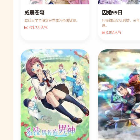
威震苍穹
囚婚99日
屌丝大学生魂穿异界成为帝国猛将。
叶倾城因父仇逃婚，三年
遇。
478.7万人气
0.8亿人气