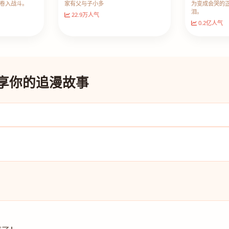
卷入战斗。
家有父与子小多
为变成会哭的
泪。
22.9万人气
0.2亿人气
分享你的追漫故事